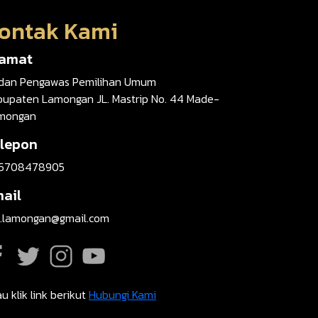
ontak Kami
lamat
dan Pengawas Pemilihan Umum
bupaten Lamongan JL. Mastrip No. 44 Made-
mongan
lepon
5708478905
ail
t.lamongan@gmail.com
u klik link berikut
Hubungi Kami