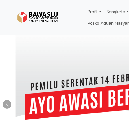
Lompat ke isi utama
Profil
Sengketa
Posko Aduan Masyar