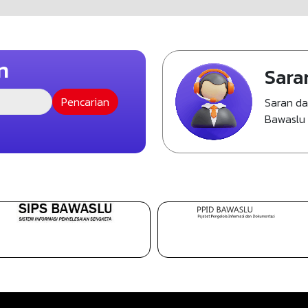
n
Sara
Saran d
Bawaslu